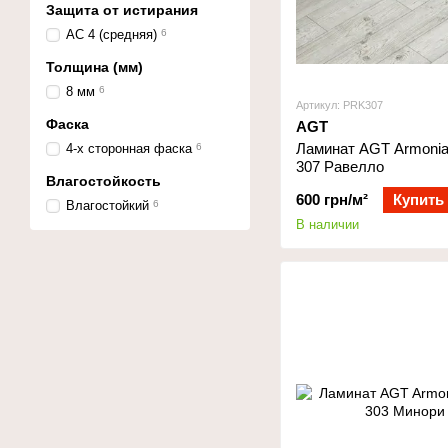
Защита от истирания
АС 4 (средняя)
6
Толщина (мм)
8 мм
6
Артикул: PRK307
Фаска
AGT
Ламинат AGT Armonia
4-х сторонная фаска
6
307 Равелло
Влагостойкость
600 грн/м²
Купить
Влагостойкий
6
В наличии