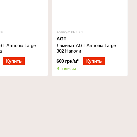
06
Артикул: PRK302
AGT
GT Armonia Large
Ламинат AGT Armonia Large
а
302 Наполи
Купить
600 грн/м²
Купить
В наличии