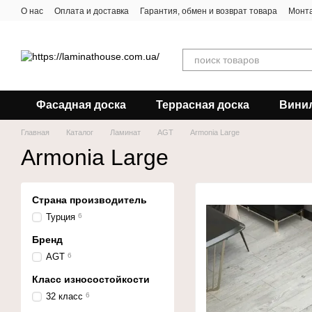
Перейти к основному контенту
О нас
Оплата и доставка
Гарантия, обмен и возврат товара
Монта
Фасадная доска
Террасная доска
Вини
Главная
Каталог
Ламинат
AGT
Armonia Large
Armonia Large
Страна производитель
Турция
6
Бренд
AGT
6
Класс износостойкости
32 класс
6