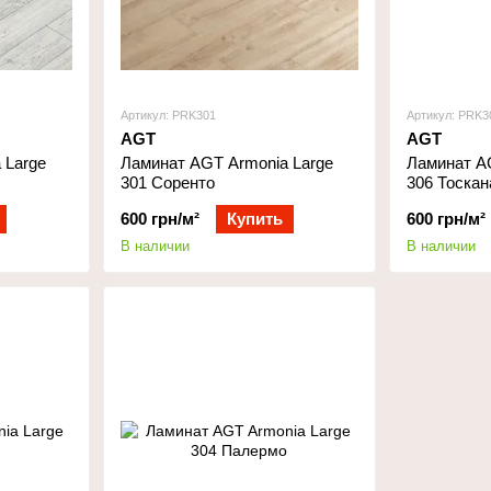
Артикул: PRK301
Артикул: PRK3
AGT
AGT
 Large
Ламинат AGT Armonia Large
Ламинат A
301 Соренто
306 Тоскан
600 грн/м²
Купить
600 грн/м²
В наличии
В наличии