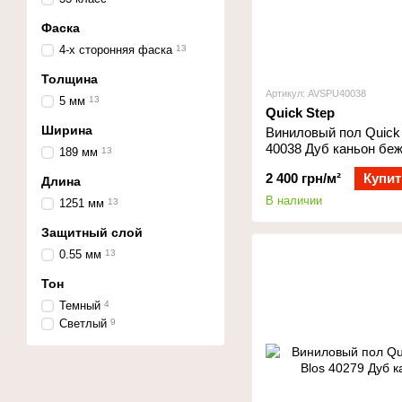
Фаска
4-х сторонняя фаска
13
Толщина
Артикул: AVSPU40038
5 мм
13
Quick Step
Ширина
Виниловый пол Quick 
40038 Дуб каньон бе
189 мм
13
2 400 грн/м²
Купит
Длина
В наличии
1251 мм
13
Защитный слой
0.55 мм
13
Тон
Темный
4
Светлый
9