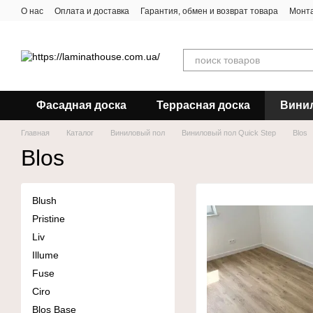
Перейти к основному контенту
О нас
Оплата и доставка
Гарантия, обмен и возврат товара
Монта
Фасадная доска
Террасная доска
Вини
Главная
Каталог
Виниловый пол
Виниловый пол Quick Step
Blos
Blos
Blush
Pristine
Liv
Illume
Fuse
Ciro
Blos Base