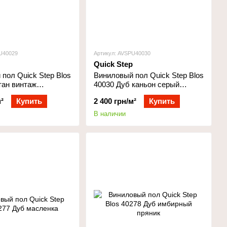
U40029
Артикул: AVSPU40030
Quick Step
пол Quick Step Blos
Виниловый пол Quick Step Blos
тан винтаж
40030 Дуб каньон серый
ый
пиленый
²
Купить
2 400 грн/м²
Купить
В наличии