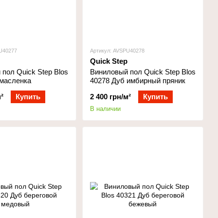
U40277
Артикул: AVSPU40278
Quick Step
пол Quick Step Blos
Виниловый пол Quick Step Blos
 масленка
40278 Дуб имбирный пряник
²
Купить
2 400 грн/м²
Купить
В наличии