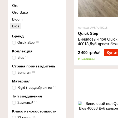
Oro
Oro Base
Bloom
Blos
Артикул: AVSPU40018
Quick Step
Бренд
Виниловый пол Quick 
Quick Step
13
40018 Дуб дрифт бе
Коллекция
2 400 грн/м²
Купит
Blos
13
В наличии
Страна производитель
Бельгия
13
Материал
Rigid (твердый) винил
13
Тип соединения
Замковый
13
Класс износостойкости
33 класс
13