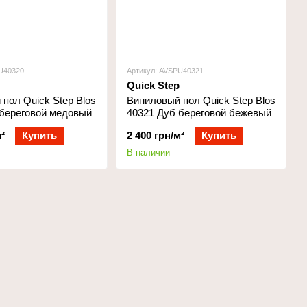
U40320
Артикул: AVSPU40321
Quick Step
пол Quick Step Blos
Виниловый пол Quick Step Blos
 береговой медовый
40321 Дуб береговой бежевый
²
Купить
2 400 грн/м²
Купить
В наличии