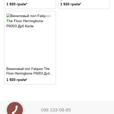
Таскон
Йорк
1 920 грн/м²
1 920 грн/м²
Виниловый пол Falquon The
Floor Herringbone P6003 Дуб
Калм
1 920 грн/м²
096 133-08-85