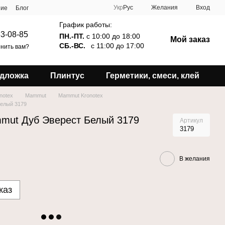
Укр
Рус
Желания
Вход
ние
Блог
График работы:
3-08-85
ПН.-ПТ.
с 10:00 до 18:00
Мой заказ
СБ.-ВС.
с 11:00 до 17:00
нить вам?
дложка
Плинтус
Герметики, смеси, клей
notex
Mammut
Mammut Kronotex
Белый 3179
mut Дуб Эверест Белый 3179
Артикул
3179
В желания
каз