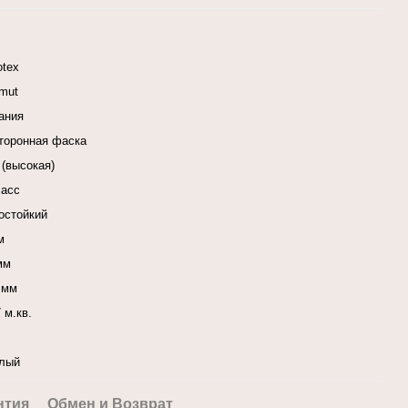
otex
mut
ания
сторонная фаска
 (высокая)
ласс
остойкий
м
мм
 мм
 м.кв.
лый
нтия
Обмен и Возврат