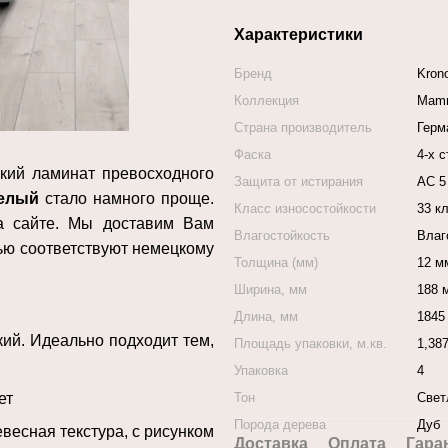
Характеристики
Бренд
Kron
Коллекция
Mam
Страна производитель
Герм
Фаска
4-х 
цкий ламинат превосходного
Защита от истирания
АС 5
Белый
стало намного проще.
Класс износостойкости
33 к
на сайте. Мы доставим Вам
Влагостойкость
Влаг
тью соответствуют немецкому
Толщина (мм)
12 м
Ширина, мм
188 
Длина, мм
1845
кий. Идеально подходит тем,
Площадь упаковки, м.кв.
1,387
Упаковка
4
Тон
Свет
ет
Порода дерева
Дуб
весная текстура, с рисунком
Доставка
Оплата
Гара