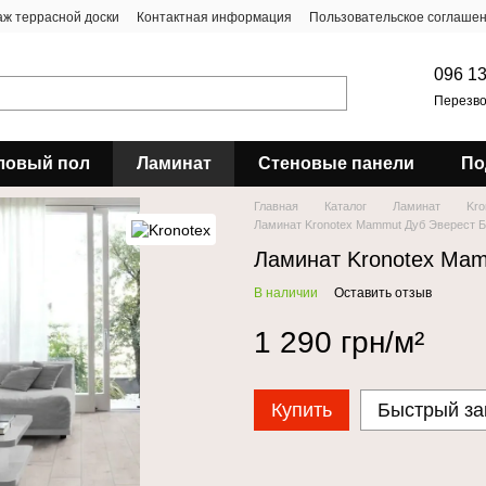
ж террасной доски
Контактная информация
Пользовательское соглаше
096 13
Перезво
ловый пол
Ламинат
Стеновые панели
По
Главная
Каталог
Ламинат
Kro
Ламинат Kronotex Mammut Дуб Эверест 
Ламинат Kronotex Mam
В наличии
Оставить отзыв
1 290 грн/м²
Купить
Быстрый за