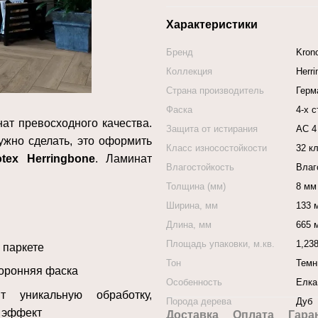
Характеристики
Бренд
Kron
Коллекция
Herr
Страна производитель
Герм
Фаска
4-х 
ат превосходного качества.
Защита от истирания
АС 4
ужно сделать, это оформить
Класс износостойкости
32 к
otex
Herringbone
. Ламинат
Влагостойкость
Влаг
Толщина (мм)
8 мм
Ширина, мм
133 
Длина, мм
665 
Площадь упаковки, м.кв.
1,238
 паркете
Тон
Темн
торонняя фаска
Особенность
Елка
 уникальную обработку,
Порода дерева
Дуб
 эффект
Доставка
Оплата
Гара