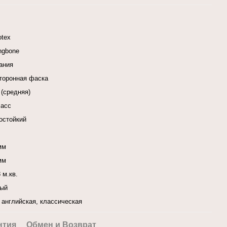
otex
ingbone
ания
сторонная фаска
 (средняя)
ласс
остойкий
мм
мм
 м.кв.
ый
 английская, классическая
нтия
Обмен и Возврат