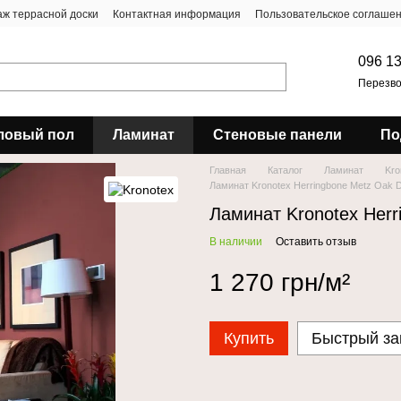
ж террасной доски
Контактная информация
Пользовательское соглаше
096 13
Перезво
ловый пол
Ламинат
Стеновые панели
По
Главная
Каталог
Ламинат
Kro
Ламинат Kronotex Herringbone Metz Oak 
Ламинат Kronotex Herr
В наличии
Оставить отзыв
1 270 грн/м²
Купить
Быстрый за