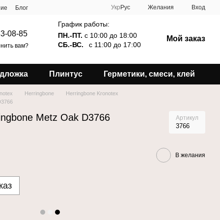
Укр
Рус
Желания
Вход
ние
Блог
График работы:
3-08-85
ПН.-ПТ.
с 10:00 до 18:00
Мой заказ
СБ.-ВС.
с 11:00 до 17:00
нить вам?
дложка
Плинтус
Герметики, смеси, клей
notex
Herringbone
Herringbone Kronotex
D3766
ingbone Metz Oak D3766
Артикул
3766
В желания
каз