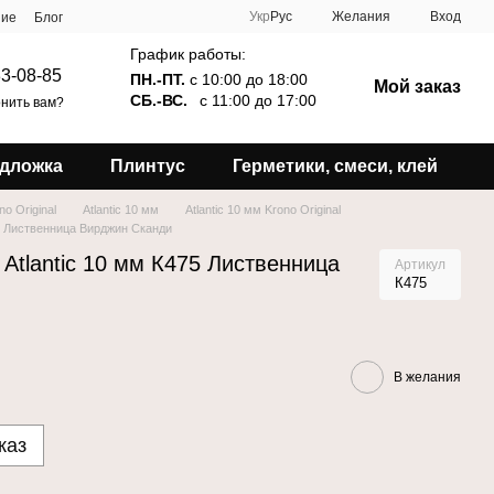
Укр
Рус
Желания
Вход
ние
Блог
График работы:
3-08-85
ПН.-ПТ.
с 10:00 до 18:00
Мой заказ
СБ.-ВС.
с 11:00 до 17:00
нить вам?
дложка
Плинтус
Герметики, смеси, клей
no Original
Atlantic 10 мм
Atlantic 10 мм Krono Original
475 Лиственница Вирджин Сканди
 Atlantic 10 мм К475 Лиственница
Артикул
К475
В желания
каз