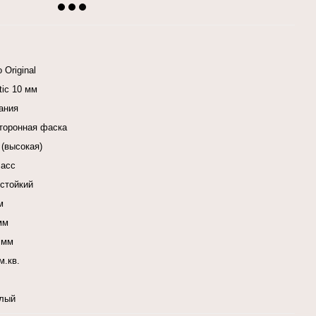
 Original
tic 10 мм
ания
сторонная фаска
 (высокая)
ласс
стойкий
м
мм
 мм
м.кв.
лый