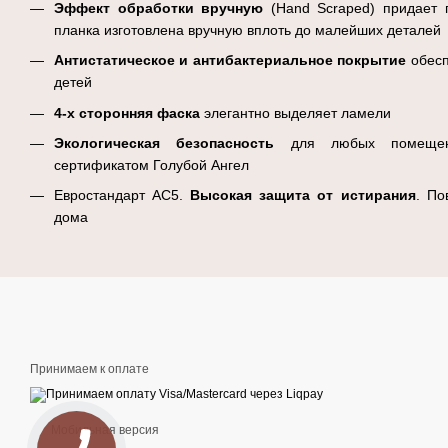
Эффект обработки вручную
(Hand Scraped) придает п
планка изготовлена вручную вплоть до малейших деталей
Антистатическое и антибактериальное покрытие
обесп
детей
4-х сторонняя
фаска
элегантно выделяет ламели
Экологическая безопасность
для любых помещени
сертификатом Голубой Ангел
Евростандарт AC5.
Высокая
защита от истирания
. По
дома
Принимаем к оплате
Мобильная версия