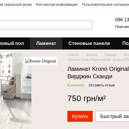
ж террасной доски
Контактная информация
Пользовательское соглаше
096 13
Перезво
ловый пол
Ламинат
Стеновые панели
По
Главная
Каталог
Ламинат
Kro
Ламинат Krono Original Atlantic 10 мм К
Ламинат Krono Original
Вирджин Сканди
В наличии
Оставить отзыв
750 грн/м²
Купить
Быстрый за