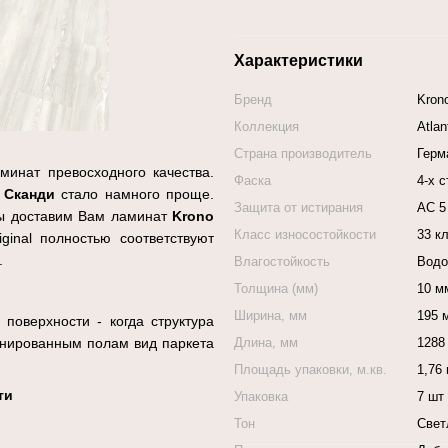
Характеристики
Бренд
Krono
Коллекция
Atlan
Страна производитель
Герм
минат превосходного качества.
Фаска
4-х 
 Сканди
стало намного проще.
Защита от истирания
АС 5
 Мы доставим Вам ламинат
Krono
Класс износостойкости
33 к
ginal полностью соответствуют
.
Влагостойкость
Водо
Толщина (мм)
10 м
Ширина, мм
195 
 поверхности - когда структура
инированным полам вид паркета
Длина, мм
1288
Площадь упаковки, м.кв.
1,76 
ти
Упаковка
7 шт
Тон
Свет