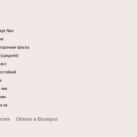
ept Neo
ия
сторонная фаска
 (средняя)
ласс
остойкий
м
5 мм
 мм
м.кв.
нтия
Обмен и Возврат