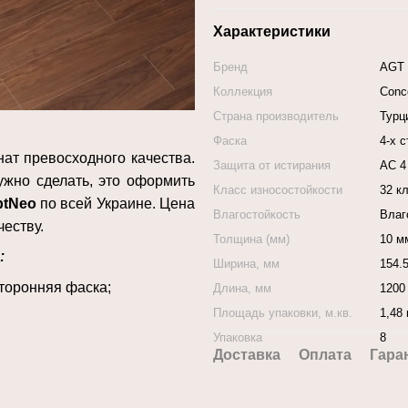
Характеристики
Бренд
AGT
Коллекция
Conc
Страна производитель
Турц
Фаска
4-х 
нат превосходного качества.
Защита от истирания
АС 4
ужно сделать, это оформить
Класс износостойкости
32 к
ptNeo
по всей Украине. Цена
Влагостойкость
Влаг
еству.
Толщина (мм)
10 м
:
Ширина, мм
154.
сторонняя фаска
;
Длина, мм
1200
Площадь упаковки, м.кв.
1,48 
Упаковка
8
Доставка
Оплата
Гара