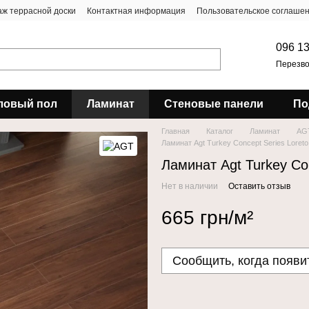
ж террасной доски
Контактная информация
Пользовательское соглаше
096 13
Перезво
ловый пол
Ламинат
Стеновые панели
По
Главная
Каталог
Ламинат
AG
Ламинат Agt Turkey Concept Series Loreto
Ламинат Agt Turkey Con
Нет в наличии
Оставить отзыв
665 грн/м²
Сообщить, когда появи