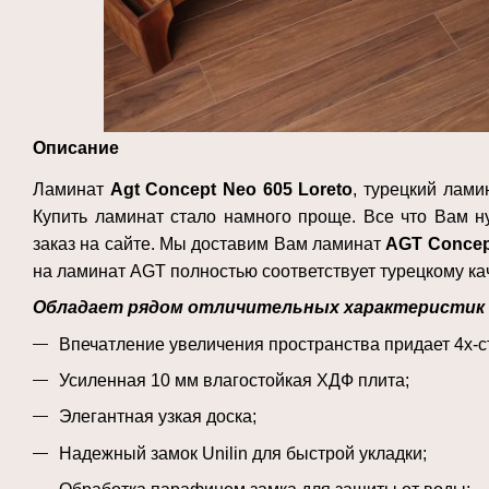
Описание
Ламинат
Agt
Concept
Neo
605 Loreto
, турецкий лами
Купить ламинат стало намного проще. Все что Вам н
заказ на сайте. Мы доставим Вам ламинат
A
GT
Conce
на ламинат AGT полностью соответствует турецкому кач
Обладает рядом отличительных характеристик 
Впечатление увеличения пространства придает 4х-
Усиленная 10 мм влагостойкая ХДФ плита
;
Элегантная узкая доска
;
Надежный замок Unilin для быстрой укладки
;