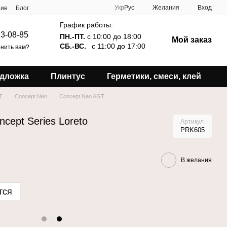
Укр
Рус
Желания
Вход
ние
Блог
График работы:
3-08-85
ПН.-ПТ.
с 10:00 до 18:00
Мой заказ
СБ.-ВС.
с 11:00 до 17:00
нить вам?
дложка
Плинтус
Герметики, смеси, клей
T
Concept Neo
Concept Neo AGT
cept Series Loreto
Артикул
PRK605
В желания
тся