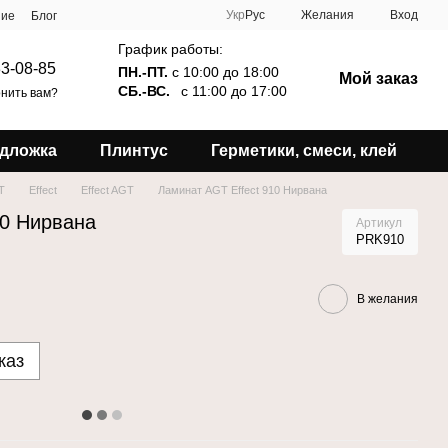
Укр
Рус
Желания
Вход
ние
Блог
График работы:
3-08-85
ПН.-ПТ.
с 10:00 до 18:00
Мой заказ
СБ.-ВС.
с 11:00 до 17:00
нить вам?
дложка
Плинтус
Герметики, смеси, клей
T
Effect
Effect AGT
Ламинат AGT Effect 910 Нирвана
10 Нирвана
Артикул
PRK910
В желания
каз