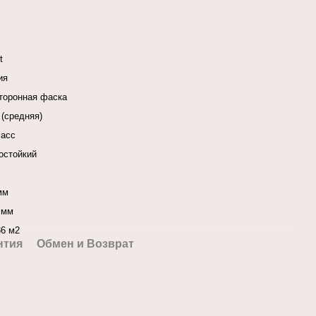
t
ия
сторонная фаска
 (средняя)
ласс
остойкий
мм
 мм
36 м2
нтия
Обмен и Возврат