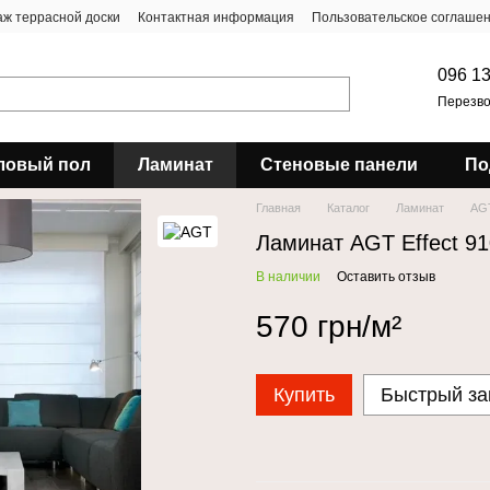
ж террасной доски
Контактная информация
Пользовательское соглаше
096 13
Перезво
ловый пол
Ламинат
Стеновые панели
По
Главная
Каталог
Ламинат
AG
Ламинат AGT Effect 9
В наличии
Оставить отзыв
570 грн/м²
Купить
Быстрый за