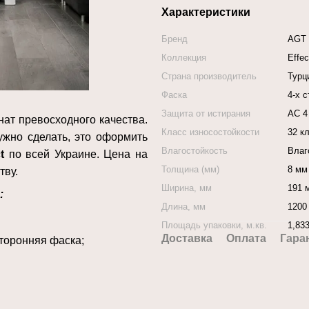
Характеристики
Бренд
AGT
Коллекция
Effec
Страна производитель
Турц
Фаска
4-х 
Защита от истирания
АС 4
нат превосходного качества.
Класс износостойкости
32 к
ужно сделать, это оформить
Влагостойкость
Влаг
t
по всей Украине. Цена на
Толщина (мм)
8 мм
тву.
Ширина, мм
191 
:
Длина, мм
1200
Площадь упаковки, м.кв.
1,83
Доставка
Оплата
Гара
сторонняя фаска
;