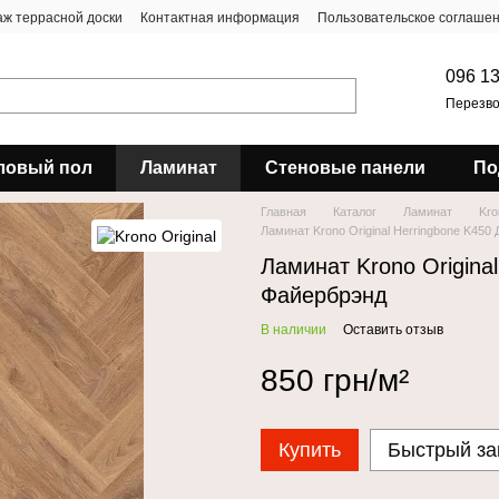
ж террасной доски
Контактная информация
Пользовательское соглаше
096 13
Перезво
ловый пол
Ламинат
Стеновые панели
По
Главная
Каталог
Ламинат
Kro
Ламинат Krono Original Herringbone K450
Ламинат Krono Origina
Файербрэнд
В наличии
Оставить отзыв
850 грн/м²
Купить
Быстрый за