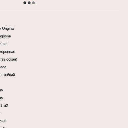
 Original
ingbone
ания
сторонная
 (высокая)
ласс
остойкий
мм
мм
31 м2
т
лый