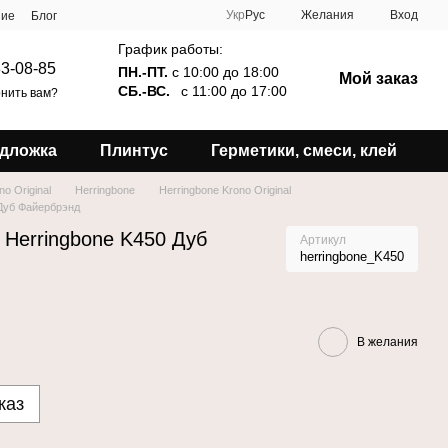
Укр
Рус
Желания
Вход
ние
Блог
График работы:
3-08-85
ПН.-ПТ.
с 10:00 до 18:00
Мой заказ
СБ.-ВС.
с 11:00 до 17:00
нить вам?
дложка
Плинтус
Герметики, смеси, клей
no Original
Herringbone
Herringbone Krono Original
 Дуб Файербрэнд
l Herringbone K450 Дуб
Артикул
herringbone_K450
В желания
каз