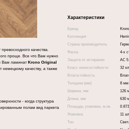
Характеристики
Бренд
Krono
Коллекция
Herr
Страна производитель
Герм
 превосходного качества.
Фаска
4-х 
ого проще. Все что Вам нужно
Защита от истирания
АС 5
им Вам ламинат
Krono Original
Класс износостойкости
32 к
т немецкому качеству, а также
Влагостойкость
Влаг
Толщина (мм)
8 мм
Ширина, мм
126 
Длина, мм
630 
верхности - когда структура
Площадь упаковки, м.кв.
0.87
инированным полам вид паркета
Упаковка
11 ш
Тон
Свет