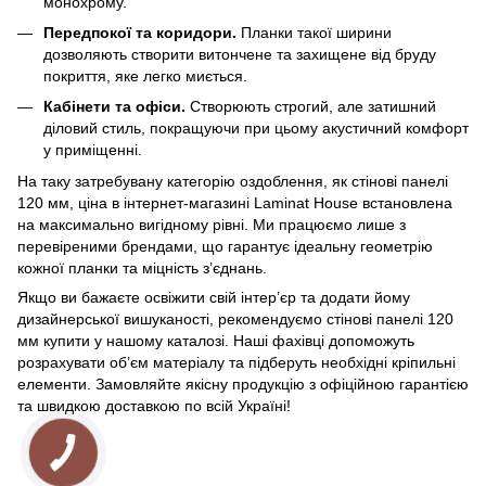
монохрому.
Передпокої та коридори.
Планки такої ширини
дозволяють створити витончене та захищене від бруду
покриття, яке легко миється.
Кабінети та офіси.
Створюють строгий, але затишний
діловий стиль, покращуючи при цьому акустичний комфорт
у приміщенні.
На таку затребувану категорію оздоблення, як стінові панелі
120 мм, ціна в інтернет-магазині Laminat House встановлена
на максимально вигідному рівні. Ми працюємо лише з
перевіреними брендами, що гарантує ідеальну геометрію
кожної планки та міцність з’єднань.
Якщо ви бажаєте освіжити свій інтер’єр та додати йому
дизайнерської вишуканості, рекомендуємо стінові панелі 120
мм купити у нашому каталозі. Наші фахівці допоможуть
розрахувати об’єм матеріалу та підберуть необхідні кріпильні
елементи. Замовляйте якісну продукцію з офіційною гарантією
та швидкою доставкою по всій Україні!