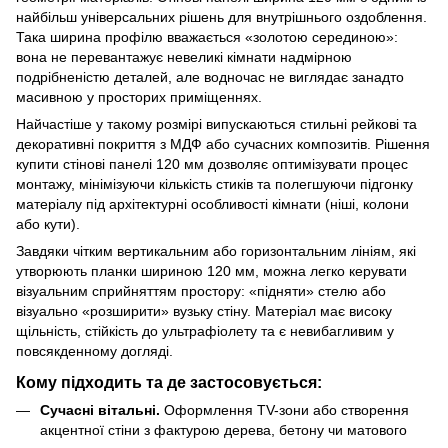
найбільш універсальних рішень для внутрішнього оздоблення.
Така ширина профілю вважається «золотою серединою»:
вона не перевантажує невеликі кімнати надмірною
подрібненістю деталей, але водночас не виглядає занадто
масивною у просторих приміщеннях.
Найчастіше у такому розмірі випускаються стильні рейкові та
декоративні покриття з МДФ або сучасних композитів. Рішення
купити стінові панелі 120 мм дозволяє оптимізувати процес
монтажу, мінімізуючи кількість стиків та полегшуючи підгонку
матеріалу під архітектурні особливості кімнати (ніші, колони
або кути).
Завдяки чітким вертикальним або горизонтальним лініям, які
утворюють планки шириною 120 мм, можна легко керувати
візуальним сприйняттям простору: «підняти» стелю або
візуально «розширити» вузьку стіну. Матеріал має високу
щільність, стійкість до ультрафіолету та є невибагливим у
повсякденному догляді.
Кому підходить та де застосовується:
Сучасні вітальні.
Оформлення ТV-зони або створення
акцентної стіни з фактурою дерева, бетону чи матового