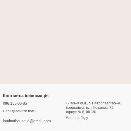
Контактна інформація
096 133-08-85
Київська обл., с. Петропавлівська
Борщагівка, вул. Козацька 79,
Передзвонити вам?
корпус № 8, 08130
Мапа проїзду
laminathouseua@gmail.com