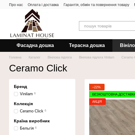
Перейти до основного контенту
Про нас
Оплата і доставка
Гарантія, обмін та повернення товару
Фасадна дошка
Терасна дошка
Вініл
Головна
Каталог
Вінілова підлога
Вінілова підлога Vinilam
Ceramo C
Ceramo Click
Бренд
−22%
Vinilam
6
БЕЗКОШТОВНА ДОСТАВК
АКЦІЯ
Колекція
Ceramo Click
6
Країна виробник
Бельгія
6