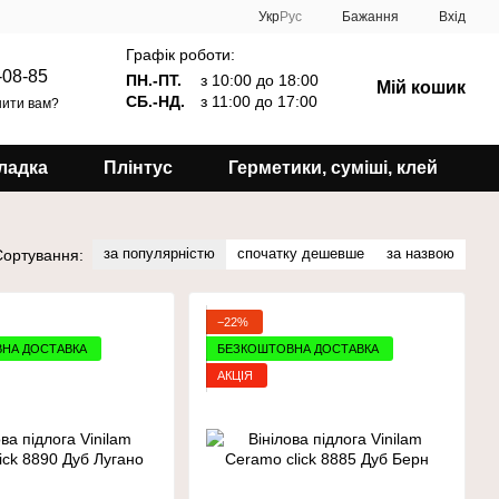
Укр
Рус
Бажання
Вхід
Графік роботи:
-08-85
ПН.-ПТ.
з 10:00 до 18:00
Мій кошик
СБ.-НД.
з 11:00 до 17:00
ити вам?
ладка
Плінтус
Герметики, суміші, клей
за популярністю
спочатку дешевше
за назвою
Сортування:
−22%
НА ДОСТАВКА
БЕЗКОШТОВНА ДОСТАВКА
АКЦІЯ