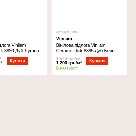
Артикул: 8885
Vinilam
длога Vinilam
Вінілова підлога Vinilam
ck 8890 Дуб Лугано
Ceramo click 8885 Дуб Берн
²
1 548 грн/м²
Купити
Купити
²
1 200 грн/м²
В наявності