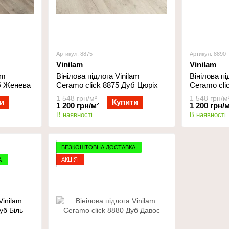
Артикул: 8875
Артикул: 8890
Vinilam
Vinilam
am
Вінілова підлога Vinilam
Вінілова пі
б Женева
Ceramo click 8875 Дуб Цюріх
Ceramo cli
1 548 грн/м²
1 548 грн/м
и
Купити
1 200 грн/м²
1 200 грн/м
В наявності
В наявності
БЕЗКОШТОВНА ДОСТАВКА
А
АКЦІЯ