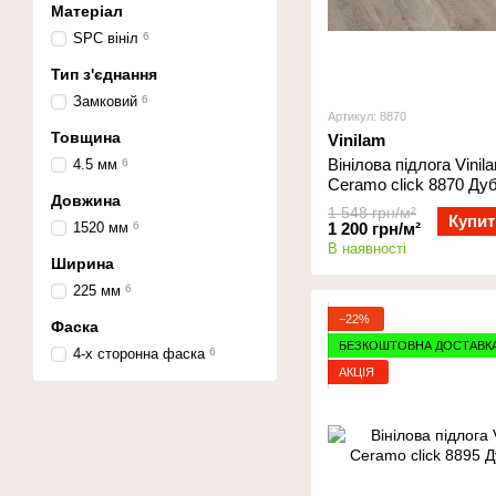
Матеріал
SPC вініл
6
Тип з'єднання
Замковий
6
Артикул: 8870
Товщина
Vinilam
Вінілова підлога Vinil
4.5 мм
6
Ceramo click 8870 Ду
Довжина
1 548 грн/м²
Купит
1520 мм
6
1 200 грн/м²
В наявності
Ширина
225 мм
6
−22%
Фаска
БЕЗКОШТОВНА ДОСТАВК
4-х сторонна фаска
6
АКЦІЯ