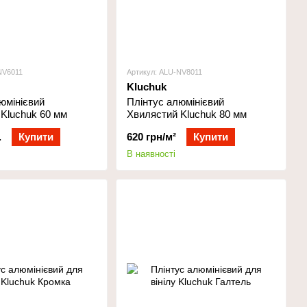
NV6011
Артикул: ALU-NV8011
Kluchuk
юмінієвий
Плінтус алюмінієвий
Kluchuk 60 мм
Хвилястий Kluchuk 80 мм
.
Купити
620 грн/м²
Купити
В наявності