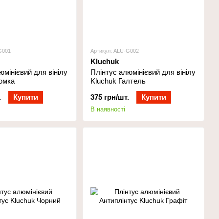
G001
Артикул: ALU-G002
Kluchuk
юмінієвий для вінілу
Плінтус алюмінієвий для вінілу
омка
Kluchuk Галтель
.
Купити
375 грн/шт.
Купити
В наявності