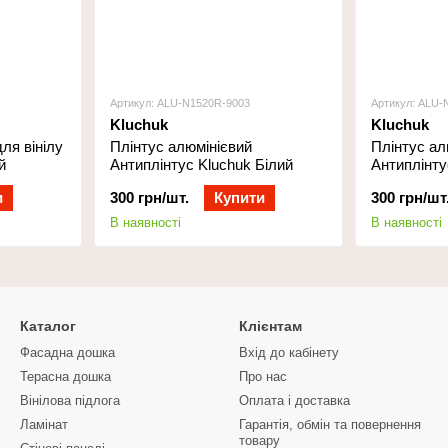
Артикул: ALU-N1520R-9003
Артикул: ALU-
Kluchuk
Kluchuk
ля вінілу
Плінтус алюмінієвий
Плінтус ал
й
Антиплінтус Kluchuk Білий
Антиплінту
и
300 грн/шт.
Купити
300 грн/шт
В наявності
В наявності
Каталог
Клієнтам
Фасадна дошка
Вхід до кабінету
Терасна дошка
Про нас
Вінілова підлога
Оплата і доставка
Ламінат
Гарантія, обмін та повернення
товару