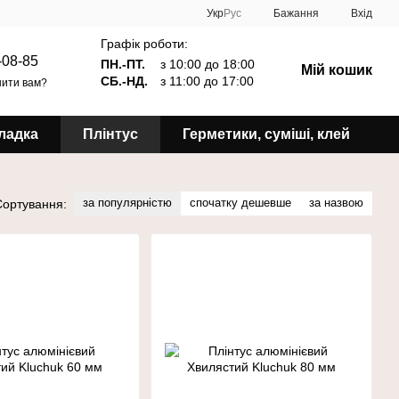
Укр
Рус
Бажання
Вхід
Графік роботи:
-08-85
ПН.-ПТ.
з 10:00 до 18:00
Мій кошик
СБ.-НД.
з 11:00 до 17:00
ити вам?
ладка
Плінтус
Герметики, суміші, клей
за популярністю
спочатку дешевше
за назвою
Сортування: