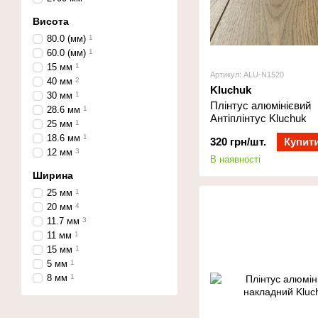
Висота
80.0 (мм)
1
60.0 (мм)
1
15 мм
1
Артикул: ALU-N1520
40 мм
2
Kluchuk
30 мм
1
Плінтус алюмінієвий
28.6 мм
1
Антіплінтус Kluchuk
25 мм
1
18.6 мм
1
320 грн/шт.
Купит
12 мм
3
В наявності
Ширина
25 мм
1
20 мм
4
11.7 мм
3
11 мм
1
15 мм
1
5 мм
1
8 мм
1