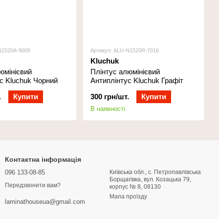
N1520А-9005
Артикул: ALU-N1520R-7016
Kluchuk
юмінієвий
Плінтус алюмінієвий
с Kluchuk Чорний
Антиплінтус Kluchuk Графіт
.
Купити
300 грн/шт.
Купити
В наявності
Контактна інформація
096 133-08-85
Київська обл., с. Петропавлівська
Борщагівка, вул. Козацька 79,
Передзвонити вам?
корпус № 8, 08130
Мапа проїзду
laminathouseua@gmail.com