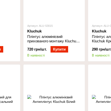
Артикул: ALU-S3015
Артикул: ALU-
Kluchuk
Kluchuk
Плінтус алюмінієвий
Плінтус ал
прихованого монтажу Kluchuk
Kluchuk Кр
30 мм
и
720 грн/шт.
Купити
290 грн/шт
В наявності
В наявності