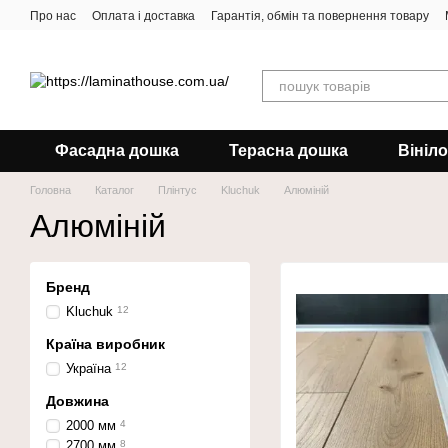
Перейти до основного контенту
Про нас
Оплата і доставка
Гарантія, обмін та повернення товару
Фасадна дошка
Терасна дошка
Вініл
Головна
Каталог
Плінтус
Kluchuk
Алюміній
Алюміній
Бренд
Kluchuk
12
Країна виробник
Україна
12
Довжина
2000 мм
4
2700 мм
8