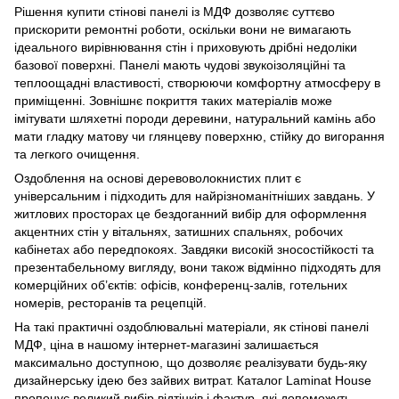
Рішення купити стінові панелі із МДФ дозволяє суттєво
прискорити ремонтні роботи, оскільки вони не вимагають
ідеального вирівнювання стін і приховують дрібні недоліки
базової поверхні. Панелі мають чудові звукоізоляційні та
теплоощадні властивості, створюючи комфортну атмосферу в
приміщенні. Зовнішнє покриття таких матеріалів може
імітувати шляхетні породи деревини, натуральний камінь або
мати гладку матову чи глянцеву поверхню, стійку до вигорання
та легкого очищення.
Оздоблення на основі деревоволокнистих плит є
універсальним і підходить для найрізноманітніших завдань. У
житлових просторах це бездоганний вибір для оформлення
акцентних стін у вітальнях, затишних спальнях, робочих
кабінетах або передпокоях. Завдяки високій зносостійкості та
презентабельному вигляду, вони також відмінно підходять для
комерційних об’єктів: офісів, конференц-залів, готельних
номерів, ресторанів та рецепцій.
На такі практичні оздоблювальні матеріали, як стінові панелі
МДФ, ціна в нашому інтернет-магазині залишається
максимально доступною, що дозволяє реалізувати будь-яку
дизайнерську ідею без зайвих витрат. Каталог Laminat House
пропонує великий вибір відтінків і фактур, які допоможуть