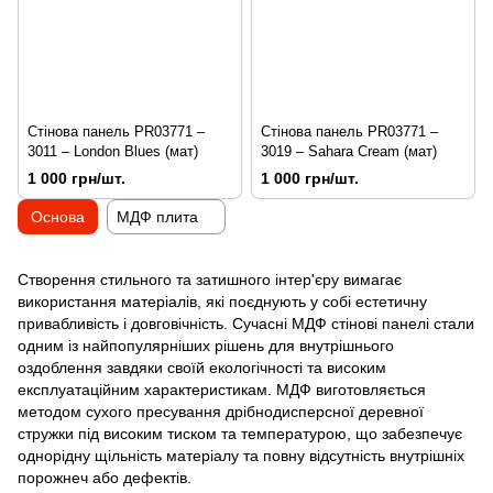
Стінова панель PR03771 –
Стінова панель PR03771 –
3011 – London Blues (мат)
3019 – Sahara Cream (мат)
1 000 грн/шт.
1 000 грн/шт.
Основа
МДФ плита
Створення стильного та затишного інтер'єру вимагає
використання матеріалів, які поєднують у собі естетичну
привабливість і довговічність. Сучасні МДФ стінові панелі стали
одним із найпопулярніших рішень для внутрішнього
оздоблення завдяки своїй екологічності та високим
експлуатаційним характеристикам. МДФ виготовляється
методом сухого пресування дрібнодисперсної деревної
стружки під високим тиском та температурою, що забезпечує
однорідну щільність матеріалу та повну відсутність внутрішніх
порожнеч або дефектів.