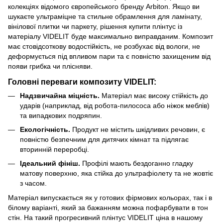
колекціях відомого європейського бренду Arbiton. Якщо ви
шукаєте ультраміцне та стильне обрамлення для ламінату,
вінілової плитки чи паркету, рішення купити плінтус із
матеріалу VIDELIT буде максимально виправданим. Композит
має стовідсоткову водостійкість, не розбухає від вологи, не
деформується під впливом пари та є повністю захищеним від
появи грибка чи плісняви.
Головні переваги композиту VIDELIT:
Надзвичайна міцність.
Матеріал має високу стійкість до
ударів (наприклад, від робота-пилососа або ніжок меблів)
та випадкових подряпин.
Екологічність.
Продукт не містить шкідливих речовин, є
повністю безпечним для дитячих кімнат та підлягає
вторинній переробці.
Ідеальний фініш.
Профілі мають бездоганно гладку
матову поверхню, яка стійка до ультрафіолету та не жовтіє
з часом.
Матеріал випускається як у готових фірмових кольорах, так і в
білому варіанті, який за бажанням можна пофарбувати в тон
стін. На такий прогресивний плінтус VIDELIT ціна в нашому