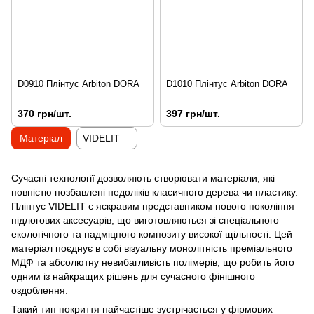
D0910 Плінтус Arbiton DORA
D1010 Плінтус Arbiton DORA
370 грн/шт.
397 грн/шт.
Матеріал
VIDELIT
Сучасні технології дозволяють створювати матеріали, які
повністю позбавлені недоліків класичного дерева чи пластику.
Плінтус VIDELIT є яскравим представником нового покоління
підлогових аксесуарів, що виготовляються зі спеціального
екологічного та надміцного композиту високої щільності. Цей
матеріал поєднує в собі візуальну монолітність преміального
МДФ та абсолютну невибагливість полімерів, що робить його
одним із найкращих рішень для сучасного фінішного
оздоблення.
Такий тип покриття найчастіше зустрічається у фірмових