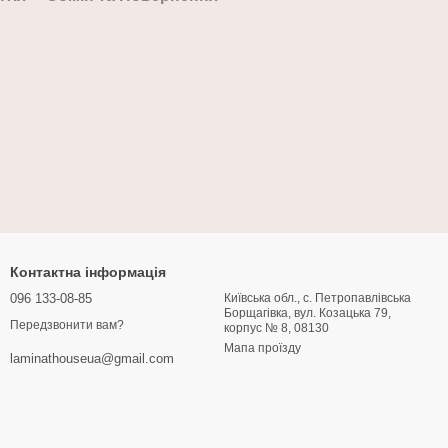
Контактна інформація
096 133-08-85
Київська обл., с. Петропавлівська
Борщагівка, вул. Козацька 79,
Передзвонити вам?
корпус № 8, 08130
Мапа проїзду
laminathouseua@gmail.com