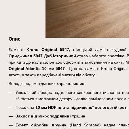
Опис
Ламінат
Krono Original 5947
,
німецький ламінат чудової
Ориджинал
5947 Дуб Історичний
стало набагато простіше. 
приїхати до нас в салон або оформити замовлення на сайті. 
Original Atlantic 10 мм 5947
. Ціна на ламінат Krono Original
якості, а також передбачені знижки від обсягу.
Володіє рядом відмінних характеристик:
Унікальний процес надточного синхронного тиснення пове
збігається з малюнком декору - додає ламінованим полам в
Посилена
10 мм HDF плита підвищеної вологостійкості
Захист від мікроподряпин
і тріщин
Ефект обробки вручну
(Hand Scraped) надає плано