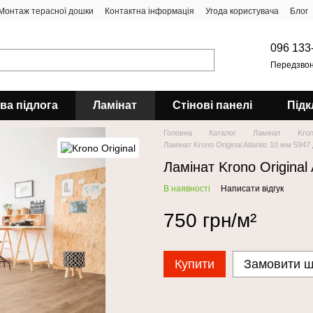
Монтаж терасної дошки
Контактна інформація
Угода користувача
Блог
096 133
Передзвон
ова підлога
Ламінат
Стінові панелі
Підк
Головна
Каталог
Ламінат
Kron
Ламінат Krono Original Atlantic 10 мм 594
Ламінат Krono Original
В наявності
Написати відгук
750 грн/м²
Купити
Замовити 