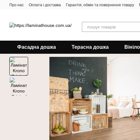
Перейти до основного контенту
Про нас
Оплата і доставка
Гарантія, обмін та повернення товару
Фасадна дошка
Терасна дошка
Вініл