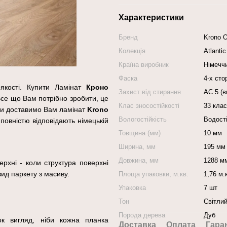
Характеристики
Бренд
Krono O
Колекція
Atlanti
Країна виробник
Німечч
Фаска
4-х ст
 якості. Купити Ламінат
Кроно
Захист від стирання
АС 5 (в
Все що Вам потрібно зробити, це
Клас зносостійкості
33 клас
Ми доставимо Вам ламінат
Krono
Вологостійкість
Водост
 повністю відповідають німецькій
Товщина (мм)
10 мм
Ширина, мм
195 мм
Довжина, мм
1288 м
рхні - коли структура поверхні
ид паркету з масиву.
Площа упаковки, м.кв.
1,76 м.
Упаковка
7 шт
Тон
Світли
Порода дерева
Дуб
к вигляд, ніби кожна планка
Доставка
Оплата
Гара