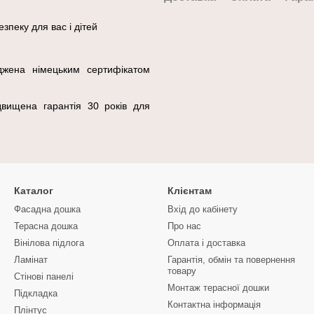
зпеку для вас і дітей
джена німецьким сертифікатом
двищена гарантія 30 років для
Каталог
Клієнтам
Фасадна дошка
Вхід до кабінету
Терасна дошка
Про нас
Вінілова підлога
Оплата і доставка
Ламінат
Гарантія, обмін та повернення
товару
Стінові панелі
Монтаж терасної дошки
Підкладка
Контактна інформація
Плінтус