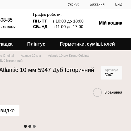
Укр
Рус
Бажання
Вхід
Графік роботи:
-08-85
ПН.-ПТ.
з 10:00 до 18:00
Мій кошик
СБ.-НД.
з 11:00 до 17:00
ити вам?
ладка
Плінтус
Герметики, суміші, клей
o Original
Atlantic 10 мм
Atlantic 10 мм Krono Original
7 Дуб Історичний
 Atlantic 10 мм 5947 Дуб Історичний
Артикул
5947
В бажання
швидко