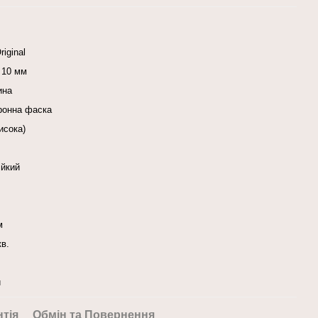
riginal
c 10 мм
ина
оронна фаска
исока)
ійкий
м
кв.
й
нтія
Обмін та Повернення