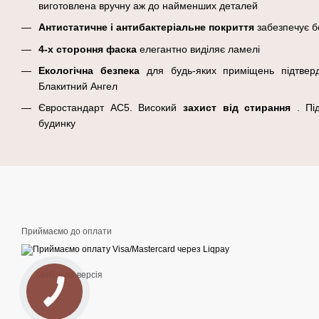
виготовлена ​​вручну аж до найменших деталей
Антистатичне і антибактеріальне покриття
забезпечує бе
4-х стороння
фаска
елегантно виділяє ламелі
Екологічна безпека
для будь-яких приміщень підтвер
Блакитний Ангел
Євростандарт AC5. Високий
захист від стирання
. Пі
будинку
Приймаємо до оплати
Мобільна версія