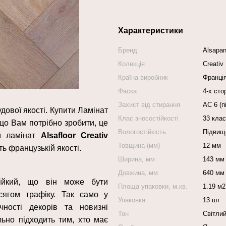
Характеристики
Бренд
Alsapa
Колекція
Creativ
Країна виробник
Франці
Фаска
4-х ст
Захист від стирання
АС 6 (п
дової якості. Купити Ламінат
Клас зносостійкості
33 клас
що Вам потрібно зробити, це
Вологостійкість
Підвище
м ламінат
Alsafloor Creativ
Товщина (мм)
12 мм
ть французькій якості.
Ширина, мм
143 мм
Довжина, мм
640 мм
тійкий, що він може бути
Площа упаковки, м.кв.
1.19 м2
сягом трафіку. Так само у
Упаковка
13 шт
ності декорів та новизні
Тон
Світли
льно підходить тим, хто має