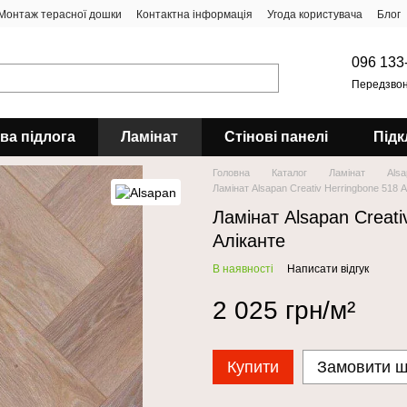
Монтаж терасної дошки
Контактна інформація
Угода користувача
Блог
096 133
Передзвон
ова підлога
Ламінат
Стінові панелі
Підк
Головна
Каталог
Ламінат
Als
Ламінат Alsapan Creativ Herringbone 518 А
Ламінат Alsapan Creati
Аліканте
В наявності
Написати відгук
2 025 грн/м²
Купити
Замовити 