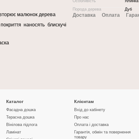
Особливість
Ялинка 
Порода дерева
Дуб
овторює малюнок дерева
Доставка
Оплата
Гара
покриття наносять блискучі
аска
Каталог
Клієнтам
Фасадна дошка
Вхід до кабінету
Терасна дошка
Про нас
Вінілова підлога
Оплата і доставка
Ламінат
Гарантія, обмін та повернення
товару