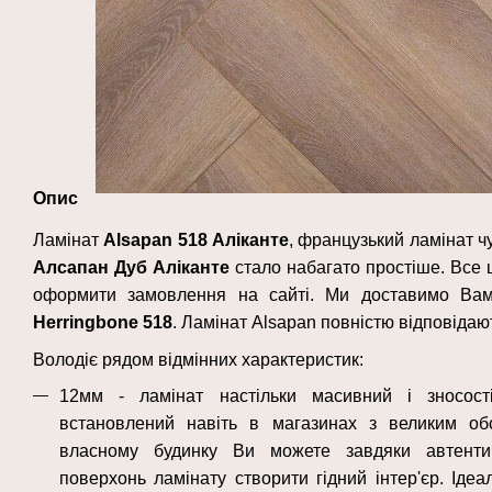
Опис
Ламінат
Alsapan
518 Аліканте
, французький ламінат чу
Алсапан Дуб
Аліканте
стало набагато простіше. Все 
оформити замовлення на сайті. Ми доставимо Ва
Herringbone 518
. Ламінат Alsapan повністю відповідаю
Володіє рядом відмінних характеристик:
12мм - ламінат настільки масивний і зносос
встановлений навіть в магазинах з великим об
власному будинку Ви можете завдяки автентич
поверхонь ламінату створити гідний інтер'єр. Ідеа