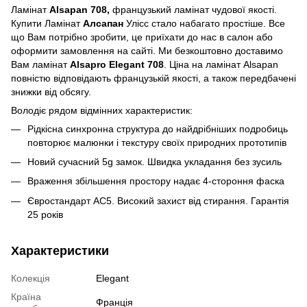
Ламінат
Alsapan 708,
французький ламінат чудової якості.
Купити Ламінат
Алсапан
Улісс
стало набагато простіше. Все
що Вам потрібно зробити, це приїхати до нас в салон або
оформити замовлення на сайті. Ми безкоштовно доставимо
Вам ламінат
Alsapro Elegant 708
. Ціна на ламінат Alsapan
повністю відповідають французькій якості, а також передбачені
знижки від обсягу.
Володіє рядом відмінних характеристик:
Рідкісна синхронна структура до найдрібніших подробиць
повторює малюнки і текстуру своїх природних прототипів
Новий сучасний 5g замок. Швидка укладання без зусиль
Враження збільшення простору надає 4-стороння фаска
Євростандарт AC5. Високий захист від стирання. Гарантія
25 років
Характеристики
Колекція
Elegant
Країна
Франція