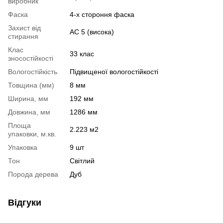
виробник
Фаска
4-х стороння фаска
Захист від
АС 5 (висока)
стирання
Клас
33 клас
зносостійкості
Вологостійкість
Підвищеної вологостійкості
Товщина (мм)
8 мм
Ширина, мм
192 мм
Довжина, мм
1286 мм
Площа
2.223 м2
упаковки, м.кв.
Упаковка
9 шт
Тон
Світлий
Порода дерева
Дуб
Відгуки