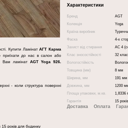
Характеристики
Бренд
AGT
Колекція
Yoga
Країна виробник
Туречч
Фаска
4-х ст
Захист від стирання
АС 4 (с
ості. Купити Ламінат
АГТ
Карма
Клас зносостійкості
32 клас
е приїхати до нас в салон або
мо Вам ламінат
AGT Yoga
926
.
Вологостійкість
Волого
Товщина (мм)
8 мм
Ширина, мм
191 мм
рхні - коли структура поверхні
Довжина, мм
1200 м
Площа упаковки, м.кв.
1,8336 
Гарантія
15 рокі
Доставка
Оплата
Гара
я 15 років для будинку