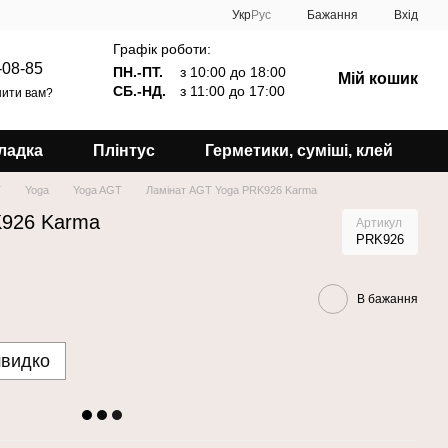
Укр
Рус
Бажання
Вхід
Графік роботи:
-08-85
ПН.-ПТ.
з 10:00 до 18:00
Мій кошик
СБ.-НД.
з 11:00 до 17:00
ити вам?
ладка
Плінтус
Герметики, суміші, клей
T
Yoga
Yoga AGT
Ламінат AGT Yoga PRK926 Karma
K926 Karma
Артикул
PRK926
В бажання
швидко