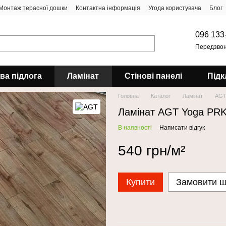
Монтаж терасної дошки
Контактна інформація
Угода користувача
Блог
096 133
Передзвон
ова підлога
Ламінат
Стінові панелі
Підк
Головна
Каталог
Ламінат
AG
Ламінат AGT Yoga PR
В наявності
Написати відгук
540 грн/м²
Купити
Замовити 