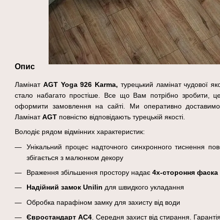
Опис
Ламінат
AGT Yoga
926 Karma
,
турецький ламінат чудової як
стало
набагато простіше. Все що Вам потрібно зробити, ц
оформити замовлення на сайті. Ми оперативно достави
Ламінат
AGT
повністю відповідають турецькій якості.
Володіє рядом відмінних характеристик:
Унікальний процес надточного синхронного тиснення пове
збігається з малюнком декору
Враження збільшення простору надає
4х-стороння фаска
Надійний замок Unilin
для швидкого укладання
Обробка парафіном замку для захисту від води
Євростандарт AC4
. Середня захист від стирання. Гаранті