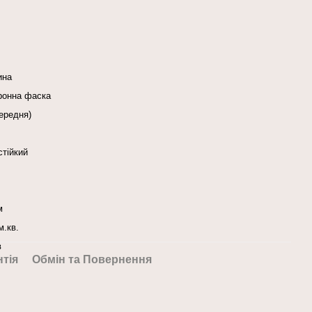
ина
оронна фаска
ередня)
стійкий
м
м.кв.
в
нтія
Обмін та Повернення