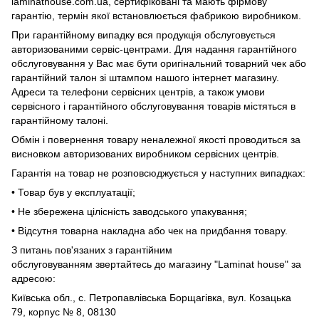
laminathouse.com.ua, сертифіковані та мають фірмову
гарантію, термін якої встановлюється фабрикою виробником.
При гарантійному випадку вся продукція обслуговується
авторизованими сервіс-центрами. Для надання гарантійного
обслуговування у Вас має бути оригінальний товарний чек або
гарантійний талон зі штампом нашого інтернет магазину.
Адреси та телефони сервісних центрів, а також умови
сервісного і гарантійного обслуговування товарів містяться в
гарантійному талоні.
Обмін і повернення товару неналежної якості проводиться за
висновком авторизованих виробником сервісних центрів.
Гарантія на товар не розповсюджується у наступних випадках:
• Товар був у експлуатації;
• Не збережена цілісність заводського упакування;
• Відсутня товарна накладна або чек на придбання товару.
З питань пов'язаних з гарантійним
обслуговуванням звертайтесь до магазину "Laminat house" за
адресою:
Київська обл., с. Петропавлівська Борщагівка, вул. Козацька
79, корпус № 8, 08130