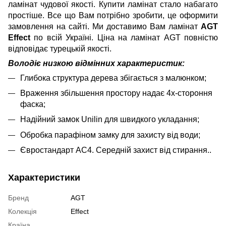
ламінат чудової якості. Купити ламінат стало набагато
простіше. Все що Вам потрібно зробити, це оформити
замовлення на сайті. Ми доставимо Вам ламінат
A
GT
Effect
по всій Україні. Ціна на ламінат AGT повністю
відповідає турецькій якості.
Володіє низкою відмінних характеристик:
Глибока структура дерева збігається з малюнком;
Враження збільшення простору надає 4х-стороння
фаска;
Надійний замок Unilin для швидкого укладання
;
Обробка парафіном замку для захисту від води
;
Євростандарт AC4. Середній захист від стирання..
Характеристики
Бренд
AGT
Колекція
Effect
Країна