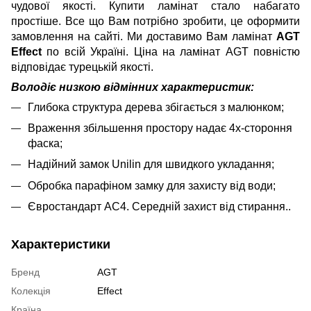
чудової якості. Купити ламінат стало набагато
простіше. Все що Вам потрібно зробити, це оформити
замовлення на сайті. Ми доставимо Вам ламінат
A
GT
Effect
по всій Україні. Ціна на ламінат AGT повністю
відповідає турецькій якості.
Володіє низкою відмінних характеристик:
Глибока структура дерева збігається з малюнком;
Враження збільшення простору надає 4х-стороння
фаска;
Надійний замок Unilin для швидкого укладання
;
Обробка парафіном замку для захисту від води
;
Євростандарт AC4. Середній захист від стирання..
Характеристики
Бренд
AGT
Колекція
Effect
Країна