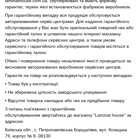
laminathouse.com.ua, сертифіковані та мають фірмову
гарантію, термін якої встановлюється фабрикою виробником.
При гарантійному випадку вся продукція обслуговується
авторизованими сервіс-центрами. Для надання гарантійного
обслуговування у Вас має бути оригінальний товарний чек або
гарантійний талон зі штампом нашого інтернет магазину.
Адреси та телефони сервісних центрів, а також умови
сервісного і гарантійного обслуговування товарів містяться в
гарантійному талоні.
Обмін і повернення товару неналежної якості проводиться за
висновком авторизованих виробником сервісних центрів.
Гарантія на товар не розповсюджується у наступних випадках:
• Товар був у експлуатації;
• Не збережена цілісність заводського упакування;
• Відсутня товарна накладна або чек на придбання товару.
З питань пов'язаних з гарантійним
обслуговуванням звертайтесь до магазину "Laminat house" за
адресою:
Київська обл., с. Петропавлівська Борщагівка, вул. Козацька
79, корпус № 8, 08130