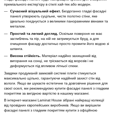
преміального екстер'єру в стилі хай-тек або модерн.
Сучасний візуальний ефект.
Бездоганно гладкі фасадні
панелі утворюють суцільне, чисте полотно стіни, яке
ідеально поєднується з великими панорамними вікнами та
металом.
Простий та легкий догляд.
Оскільки поверхня не має
заглиблень та пір, на ній не затримується бруд, а для
очищення фасаду достатньо просто промити його водою зі
шланга.
Висока стійкість.
Матеріал надійно захищений від
вигорання на сонці, не тріскається від морозів і не
деформується під впливом літньої спеки.
Завдяки продуманій замковій системі плити стикуються
максимально щільно, гарантуючи надійний захист стін від
вологи. Якщо ви шукаєте естетичне та довговічне рішення для
своєї оселі, ми рекомендуємо купити фасадні панелі з гладким
покриттям за вигідною вартістю в нашому магазині.
В інтернет-магазині Laminat House зібрані найкращі колекції
від провідних європейських виробників. Якщо ви вирішили
фасадні панелі з гладким покриттям купити з офіційною