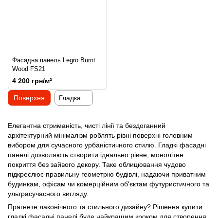
Фасадна панель Legro Burnt
Wood FS21
4 200 грн/м²
Поверхня
Гладка
Елегантна стриманість, чисті лінії та бездоганний
архітектурний мінімалізм роблять рівні поверхні головним
вибором для сучасного урбаністичного стилю. Гладкі фасадні
панелі дозволяють створити ідеально рівне, монолітне
покриття без зайвого декору. Таке облицювання чудово
підкреслює правильну геометрію будівлі, надаючи приватним
будинкам, офісам чи комерційним об'єктам футуристичного та
ультрасучасного вигляду.
Прагнете лаконічного та стильного дизайну? Рішення купити
гладкі фасадні панелі буде найкращим кроком для створення